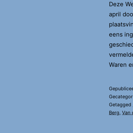
Deze Wee
april do
plaatsvi
eens in
geschied
vermeld
Waren e
Gepublice
Gecategor
Getagged
Berg
,
Van 