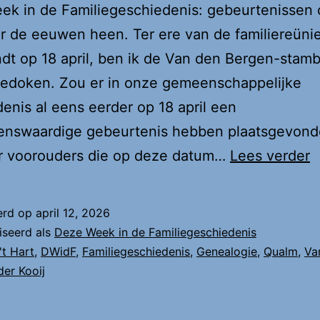
k in de Familiegeschiedenis: gebeurtenissen 
or de eeuwen heen. Ter ere van de familiereünie
ndt op 18 april, ben ik de Van den Bergen-sta
gedoken. Zou er in onze gemeenschappelijke
enis al eens eerder op 18 april een
enswaardige gebeurtenis hebben plaatsgevon
D
r voorouders die op deze datum…
Lees verder
F
o
erd op
april 12, 2026
1
iseerd als
Deze Week in de Familiegeschiedenis
a
't Hart
,
DWidF
,
Familiegeschiedenis
,
Genealogie
,
Qualm
,
Va
der Kooij