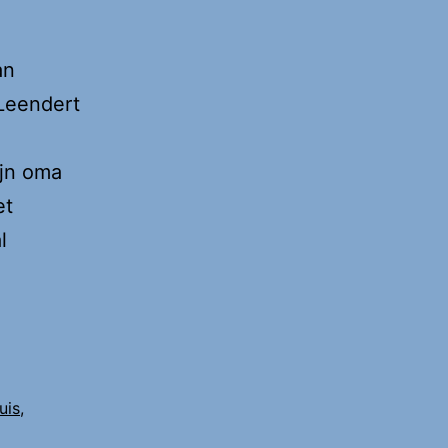
an
 Leendert
jn oma
et
l
t
f
uis
,