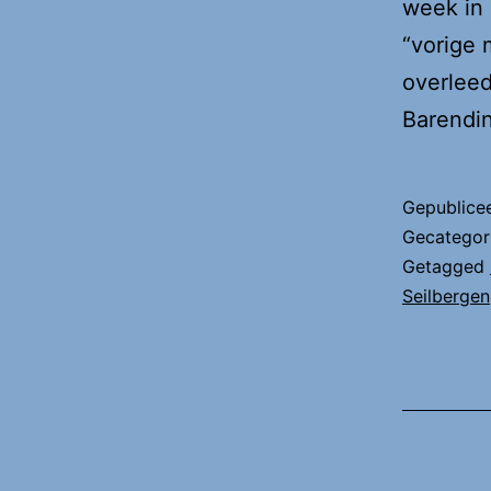
week in 
“vorige 
overleed
Barendi
Gepublice
Gecategor
Getagged
Seilbergen