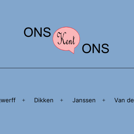
gwerff
Dikken
Janssen
Van de
Open
Open
Open
menu
menu
menu