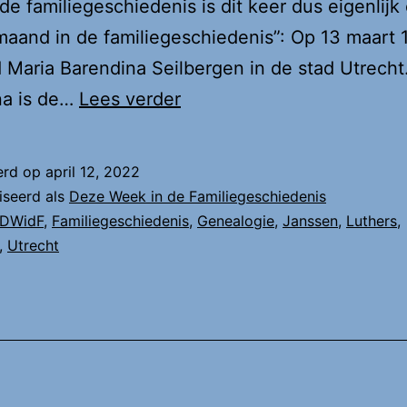
de familiegeschiedenis is dit keer dus eigenlijk
maand in de familiegeschiedenis”: Op 13 maart 
 Maria Barendina Seilbergen in de stad Utrecht
DWidF:
na is de…
Lees verder
Maria
Barendina
erd op
april 12, 2022
Seilbergen
iseerd als
Deze Week in de Familiegeschiedenis
DWidF
,
Familiegeschiedenis
,
Genealogie
,
Janssen
,
Luthers
,
,
Utrecht