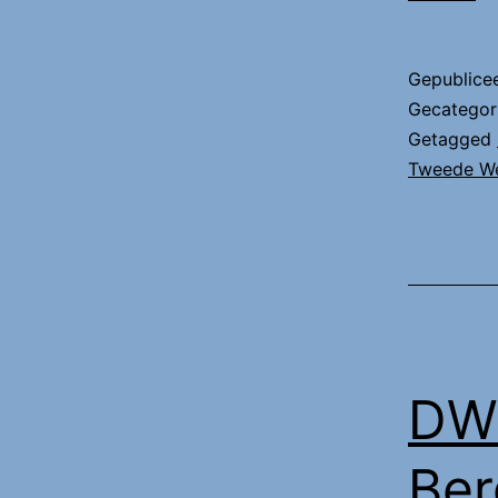
Pi
W
Gepublice
Gecategor
Getagged
Tweede We
DWi
Ber