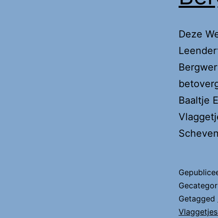
Deze Wee
Leendert
Bergwerf
betover
Baaltje 
Vlaggetj
Scheveni
Gepublice
Gecategor
Getagged
Vlaggetje