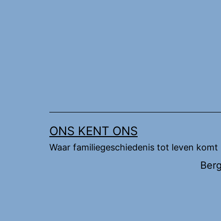
Ga
naar
de
inhoud
ONS KENT ONS
Waar familiegeschiedenis tot leven komt
Ber