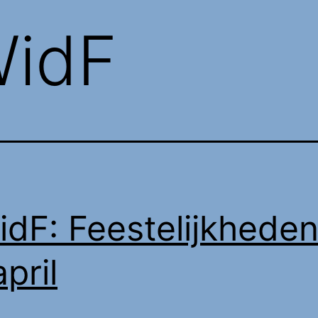
idF
dF: Feestelijkhede
pril