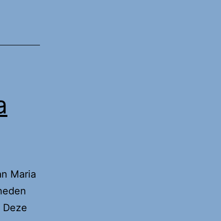
a
an Maria
gheden
. Deze