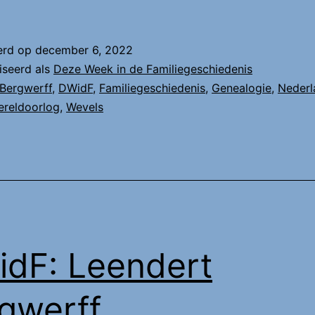
eter
evels
erd op
december 6, 2022
iseerd als
Deze Week in de Familiegeschiedenis
Bergwerff
,
DWidF
,
Familiegeschiedenis
,
Genealogie
,
Nederl
reldoorlog
,
Wevels
dF: Leendert
gwerff