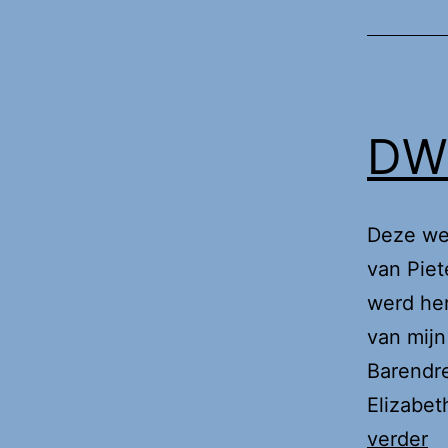
DWi
Deze wee
van Piet
werd her
van mijn
Barendre
Elizabet
D
verder