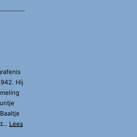
rafenis
942. Hij
omeling
untje
Baaltje
eld…
Lees