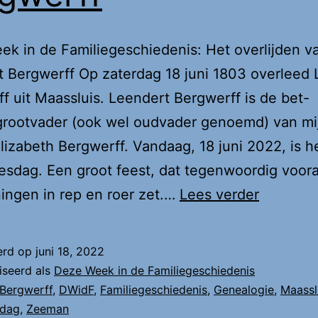
k in de Familiegeschiedenis: Het overlijden v
 Bergwerff Op zaterdag 18 juni 1803 overleed
f uit Maassluis. Leendert Bergwerff is de bet-
grootvader (ook wel oudvader genoemd) van mi
Elizabeth Bergwerff. Vandaag, 18 juni 2022, is h
esdag. Een groot feest, dat tegenwoordig voora
DWidF:
ngen in rep en roer zet.…
Lees verder
Leender
Bergwerf
erd op
juni 18, 2022
iseerd als
Deze Week in de Familiegeschiedenis
Bergwerff
,
DWidF
,
Familiegeschiedenis
,
Genealogie
,
Maassl
sdag
,
Zeeman