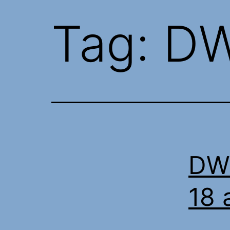
Tag:
DW
DWi
18 a