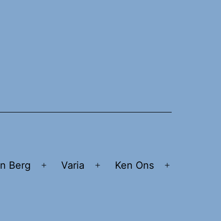
n Berg
Varia
Ken Ons
Open
Open
Open
menu
menu
menu