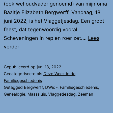
(ook wel oudvader genoemd) van mijn oma
Baaltje Elizabeth Bergwerff. Vandaag, 18
juni 2022, is het Vlaggetjesdag. Een groot
feest, dat tegenwoordig vooral
Scheveningen in rep en roer zet.…
Lees
DWidF:
verder
Leendert
Bergwerff
Gepubliceerd op
juni 18, 2022
Gecategoriseerd als
Deze Week in de
Familiegeschiedenis
Getagged
Bergwerff
,
DWidF
,
Familiegeschiedenis
,
Genealogie
,
Maassluis
,
Vlaggetjesdag
,
Zeeman