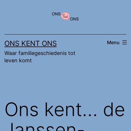
Ga
naar
de
inhoud
ONS KENT ONS
Menu
Waar familiegeschiedenis tot
leven komt
Ons kent… de
Janssen-