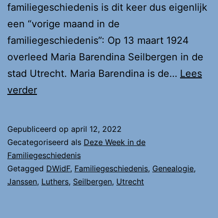
familiegeschiedenis is dit keer dus eigenlijk
een “vorige maand in de
familiegeschiedenis”: Op 13 maart 1924
overleed Maria Barendina Seilbergen in de
stad Utrecht. Maria Barendina is de…
Lees
DWidF:
verder
Maria
Barendina
Gepubliceerd op
april 12, 2022
Seilbergen
Gecategoriseerd als
Deze Week in de
Familiegeschiedenis
Getagged
DWidF
,
Familiegeschiedenis
,
Genealogie
,
Janssen
,
Luthers
,
Seilbergen
,
Utrecht