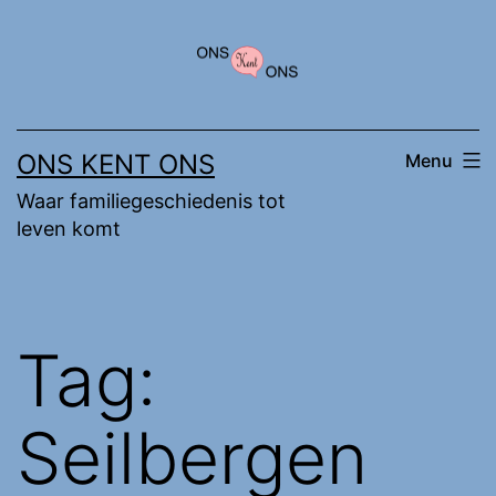
Ga
naar
de
inhoud
ONS KENT ONS
Menu
Waar familiegeschiedenis tot
leven komt
Tag:
Seilbergen